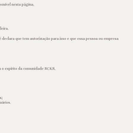
onível nesta página.
leira.
ê declara que tem autorização para isso e que essa pessoa ou empresa
m o espírito da comunidade RCKR.
s;
uários.