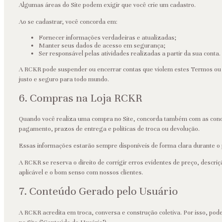
Algumas áreas do Site podem exigir que você crie um cadastro.
Ao se cadastrar, você concorda em:
Fornecer informações verdadeiras e atualizadas;
Manter seus dados de acesso em segurança;
Ser responsável pelas atividades realizadas a partir da sua conta.
A RCKR pode suspender ou encerrar contas que violem estes Termos ou 
justo e seguro para todo mundo.
6. Compras na Loja RCKR
Quando você realiza uma compra no Site, concorda também com as condi
pagamento, prazos de entrega e políticas de troca ou devolução.
Essas informações estarão sempre disponíveis de forma clara durante o 
A RCKR se reserva o direito de corrigir erros evidentes de preço, descri
aplicável e o bom senso com nossos clientes.
7. Conteúdo Gerado pelo Usuário
A RCKR acredita em troca, conversa e construção coletiva. Por isso, po