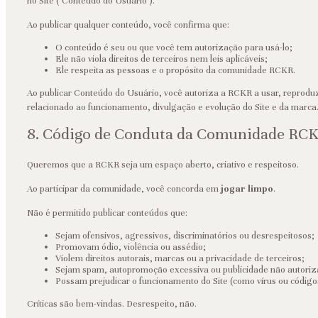
no Site ("Conteúdo do Usuário").
Ao publicar qualquer conteúdo, você confirma que:
O conteúdo é seu ou que você tem autorização para usá-lo;
Ele não viola direitos de terceiros nem leis aplicáveis;
Ele respeita as pessoas e o propósito da comunidade RCKR.
Ao publicar Conteúdo do Usuário, você autoriza a RCKR a usar, reproduz
relacionado ao funcionamento, divulgação e evolução do Site e da marca
8. Código de Conduta da Comunidade RC
Queremos que a RCKR seja um espaço aberto, criativo e respeitoso.
Ao participar da comunidade, você concorda em
jogar limpo
.
Não é permitido publicar conteúdos que:
Sejam ofensivos, agressivos, discriminatórios ou desrespeitosos;
Promovam ódio, violência ou assédio;
Violem direitos autorais, marcas ou a privacidade de terceiros;
Sejam spam, autopromoção excessiva ou publicidade não autoriz
Possam prejudicar o funcionamento do Site (como vírus ou códigos
Críticas são bem-vindas. Desrespeito, não.