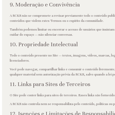
9. Moderação e Convivência
A RCKR não se compromete a revisar previamente todo o conteúdo public
conteúdos que violem estes Termos ou o espírito da comunidade.
Também podemos limitar ou encerrar o acesso de usuários que insistam 
cuidar do espaço — não silenciar conversas.
10. Propriedade Intelectual
Todo o conteúdo presente no Site — textos, imagens, vídeos, marcas, lo
licenciadores.
Você pode navegar, compartilhar links e consumir o conteúdo livrement
qualquer material sem autorização prévia da RCKR, salvo quando a lei pe
11. Links para Sites de Terceiros
O Site pode conter links para sites de terceiros. Esses links são forneci
A RCKR não controla nem se responsabiliza pelo conteúdo, políticas ou pr
12. Isenções e Limitações de Responsabil