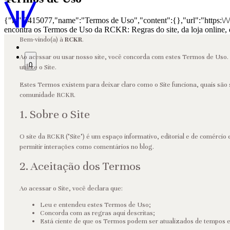
{"id":3415077,"name":"Termos de Uso","content":{},"url":"https:\/\
encontra os Termos de Uso da RCKR: Regras do site, da loja online
Bem-vindo(a) à
RCKR
.
Ao acessar ou usar nosso site, você concorda com estes Termos de Uso
0
utilize o Site.
Estes Termos existem para deixar claro como o Site funciona, quais sã
comunidade RCKR.
1. Sobre o Site
O site da RCKR ("Site") é um espaço informativo, editorial e de comérci
permitir interações como comentários no blog.
2. Aceitação dos Termos
Ao acessar o Site, você declara que:
Leu e entendeu estes Termos de Uso;
Concorda com as regras aqui descritas;
Está ciente de que os Termos podem ser atualizados de tempos 