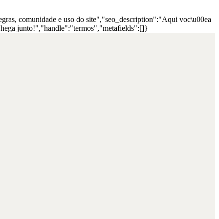
egras, comunidade e uso do site","seo_description":"Aqui voc\u00ea
ega junto!","handle":"termos","metafields":[]}