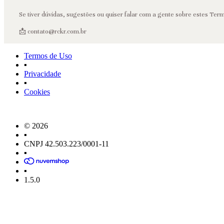
Se tiver dúvidas, sugestões ou quiser falar com a gente sobre estes Term
📩
contato@rckr.com.br
Termos de Uso
▪
Privacidade
▪
Cookies
© 2026
▪
CNPJ 42.503.223/0001-11
▪
▪
1.5.0