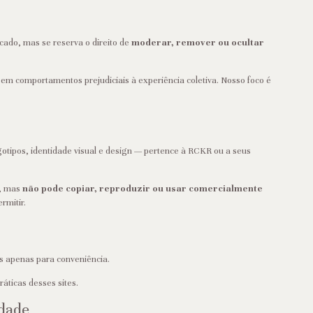
ado, mas se reserva o direito de
moderar, remover ou ocultar
em comportamentos prejudiciais à experiência coletiva. Nosso foco é
gotipos, identidade visual e design — pertence à RCKR ou a seus
e, mas
não pode copiar, reproduzir ou usar comercialmente
rmitir.
dos apenas para conveniência.
áticas desses sites.
idade