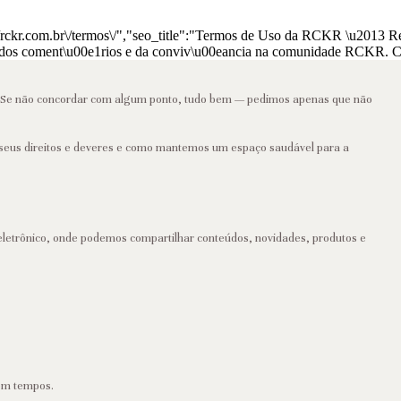
/rckr.com.br\/termos\/","seo_title":"Termos de Uso da RCKR \u2013 R
, dos coment\u00e1rios e da conviv\u00eancia na comunidade RCKR. Ch
. Se não concordar com algum ponto, tudo bem — pedimos apenas que não
o seus direitos e deveres e como mantemos um espaço saudável para a
o eletrônico, onde podemos compartilhar conteúdos, novidades, produtos e
em tempos.