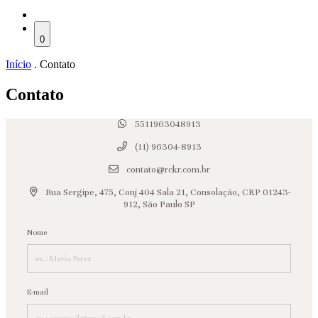
0
Início
.
Contato
Contato
5511963048913
(11) 96304-8913
contato@rckr.com.br
Rua Sergipe, 475, Conj 404 Sala 21, Consolação, CEP 01243-
912, São Paulo SP
Nome
E-mail