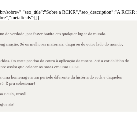
m.br\/sobre\/","seo_title":"Sobre a RCKR","seo_description":"A RCKR
bre","metafields":[]}
um de verdade, pra fazer bonito em qualquer lugar do mundo.
ganação. Só os melhores materiais, daqui ou do outro lado do mundo,
idos. Do corte preciso do couro à aplicação da marca. Até a cor da linha de
erente assim que colocar as mãos em uma RCKR.
da uma homenageia um período diferente da história do rock e daqueles
só. É pra colecionar!
 Paulo, Brasil.
aguenta!