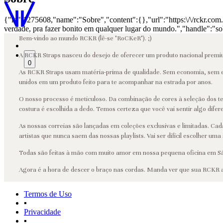
{"id":1275608,"name":"Sobre","content":{},"url":"https:\/\/rckr.co
verdade, pra fazer bonito em qualquer lugar do mundo.","handle":"so
Bem-vindo ao mundo RCKR (lê-se "RoCKeR"). ;)
A RCKR Straps nasceu do desejo de oferecer um produto nacional premi
0
As RCKR Straps usam matéria-prima de qualidade. Sem economia, sem en
unidos em um produto feito para te acompanhar na estrada por anos.
O nosso processo é meticuloso. Da combinação de cores à seleção dos tec
costura é escolhida a dedo. Temos certeza que você vai sentir algo dif
As nossas correias são lançadas em coleções exclusivas e limitadas. Ca
artistas que nunca saem das nossas playlists. Vai ser difícil escolher uma 
Todas são feitas à mão com muito amor em nossa pequena oficina em São
Agora é a hora de descer o braço nas cordas. Manda ver que sua RCKR 
Termos de Uso
▪
Privacidade
▪