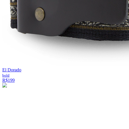
El Dorado
bold
R$199