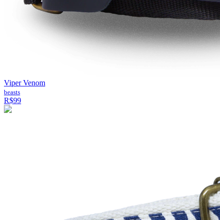
Viper Venom
beasts
R$99