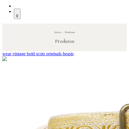
0
Início
.
Produtos
Produtos
wear
vintage
bold
scots
originals
beasts