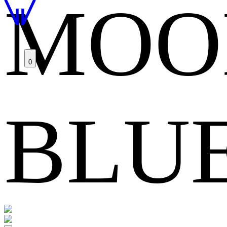
MOO
0
BLU