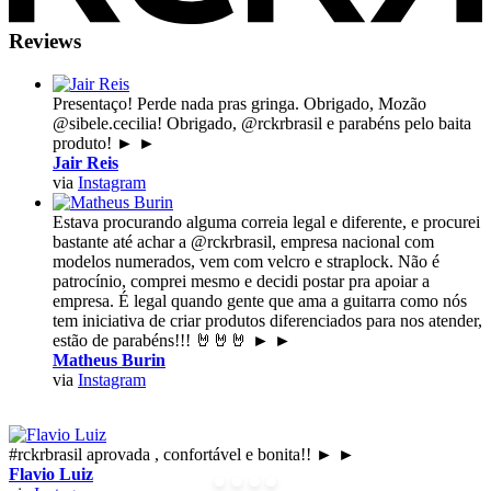
Reviews
Presentaço! Perde nada pras gringa. Obrigado, Mozão
@sibele.cecilia! Obrigado, @rckrbrasil e parabéns pelo baita
produto!
►
►
Jair Reis
via
Instagram
Estava procurando alguma correia legal e diferente, e procurei
bastante até achar a @rckrbrasil, empresa nacional com
modelos numerados, vem com velcro e straplock. Não é
patrocínio, comprei mesmo e decidi postar pra apoiar a
empresa. É legal quando gente que ama a guitarra como nós
tem iniciativa de criar produtos diferenciados para nos atender,
estão de parabéns!!! 🤘🤘🤘
►
►
Matheus Burin
via
Instagram
#rckrbrasil aprovada , confortável e bonita!!
►
►
Flavio Luiz