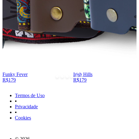
Funky Fever
Irish Hills
R$179
R$179
Termos de Uso
▪
Privacidade
▪
Cookies
© 2026