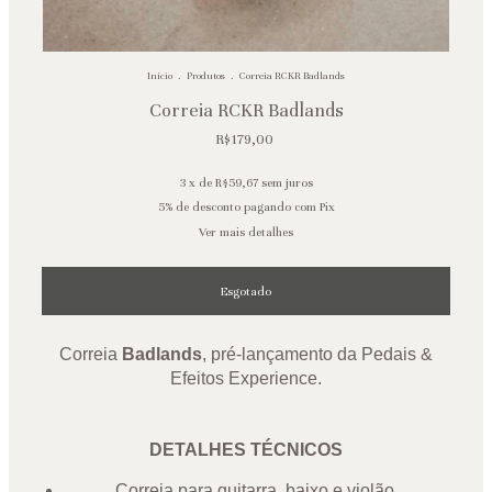
Início
.
Produtos
.
Correia RCKR Badlands
Correia RCKR Badlands
R$179,00
3
x de
R$59,67
sem juros
5% de desconto
pagando com Pix
Ver mais detalhes
Correia
Badlands
, pré-lançamento da Pedais &
Efeitos Experience
.
DETALHES TÉCNICOS
Correia para guitarra, baixo e violão.