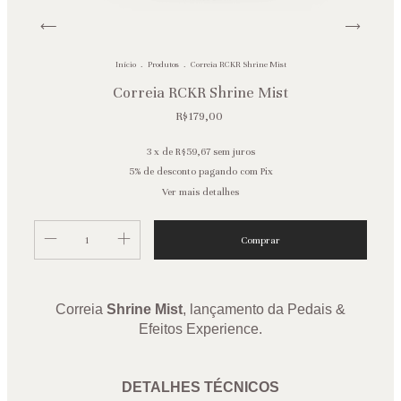
Início
.
Produtos
.
Correia RCKR Shrine Mist
Correia RCKR Shrine Mist
R$179,00
3
x de
R$59,67
sem juros
5% de desconto
pagando com Pix
Ver mais detalhes
Correia
Shrine Mist
, lançamento da Pedais &
Efeitos Experience
.
DETALHES TÉCNICOS