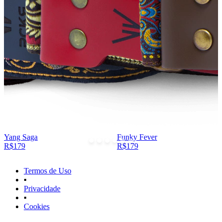
Yang Saga
Funky Fever
R$179
R$179
Termos de Uso
▪
Privacidade
▪
Cookies