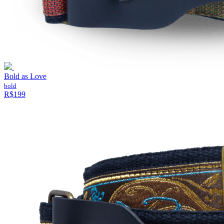
Bold as Love
bold
R$199