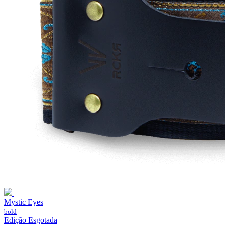
Mystic Eyes
bold
Edição Esgotada