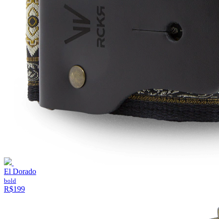
El Dorado
bold
R$199