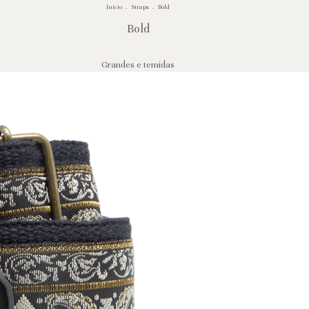
Início
.
Straps
.
Bold
Bold
Grandes e temidas