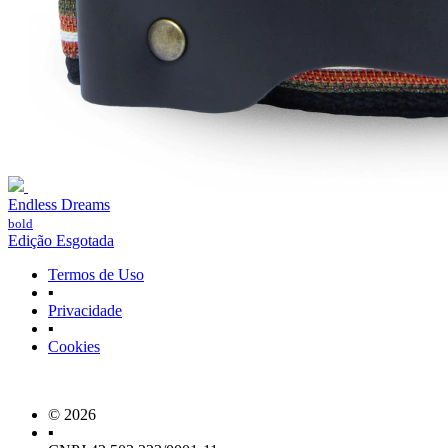
Endless Dreams
bold
Edição Esgotada
Termos de Uso
▪
Privacidade
▪
Cookies
© 2026
▪