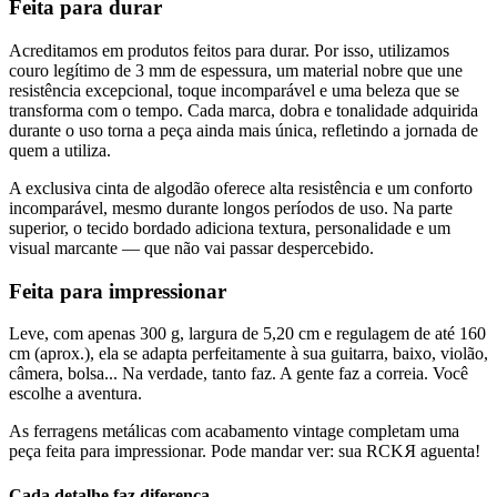
Feita para
durar
Acreditamos em produtos feitos para durar. Por isso, utilizamos
couro legítimo de 3 mm de espessura, um material nobre que une
resistência excepcional, toque incomparável e uma beleza que se
transforma com o tempo. Cada marca, dobra e tonalidade adquirida
durante o uso torna a peça ainda mais única, refletindo a jornada de
quem a utiliza.
A exclusiva cinta de algodão oferece alta resistência e um conforto
incomparável, mesmo durante longos períodos de uso. Na parte
superior, o tecido bordado adiciona textura, personalidade e um
visual marcante — que não vai passar despercebido.
Feita para
impressionar
Leve, com apenas 300 g, largura de 5,20 cm e regulagem de até 160
cm (aprox.), ela se adapta perfeitamente à sua guitarra, baixo, violão,
câmera, bolsa... Na verdade, tanto faz. A gente faz a correia. Você
escolhe a aventura.
As ferragens metálicas com acabamento vintage completam uma
peça feita para impressionar. Pode mandar ver: sua
RCK
R
aguenta!
Cada detalhe faz diferença.