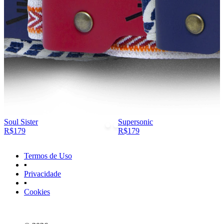
Soul Sister
Supersonic
R$179
R$179
Termos de Uso
▪
Privacidade
▪
Cookies